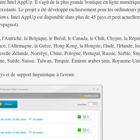
ntre Intel AppUp. Il s'agit de la plus grande boutique en ligne numérique 
istants. Le projet a été développé exclusivement pour les ordinateurs p
ows. Intel AppUp est disponible dans plus de 45 pays et peut actuelleme
 espagnol).
, l'Autriche, la Belgique, le Brésil, le Canada, le Chili, Chypre, la Ré
nce, l'Allemagne, la Grèce, Hong Kong, la Hongrie, l'Inde, l'Irlande, Israë
elle-Zélande, Norvège, Chine, Pologne, Portugal, Russie, Serbie, Sing
e, Suède, Suisse, Taïwan, Turquie, Émirats arabes unis, Royaume-Uni, 
s et de support linguistique à l'avenir.