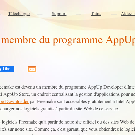
Télécharger
Support
Tutos
Aidez-
n membre du programme AppUp
Like
eemake est devenu un membre du programme AppUp Developer d'Intel. 
el AppUp Store, un endroit centralisant la gestion d'applications pour n
be Downloader
par Freemake sont accessibles gratuitement à Intel AppU
arger nos logiciels gratuits à partir du site Web de ce service.
 logiciels Freemake qu'à partir de notre site officiel ou des sites Web d
tés sur notre site. Comme ça, c'est garanti que vous obtiendrez le logic