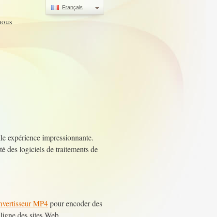
Français
nous
lle expérience impressionnante.
 des logiciels de traitements de
onvertisseur MP4
pour encoder des
 ligne des sites Web