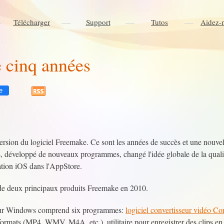
Télécharger
Support
Tutos
Aidez-
 cinq années
e
version du logiciel Freemake. Ce sont les années de succès et une nouve
 développé de nouveaux programmes, changé l'idée globale de la qualité
cation iOS dans l'AppStore.
de deux principaux produits Freemake en 2010.
our Windows comprend six programmes:
logiciel convertisseur vidéo C
formats (MP4, WMV, M4A, etc.), utilitaire pour enregistrer des clips en