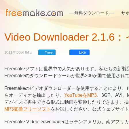
無料ダウンロード
サ
Video Downloader 
Like
2011年 06月 04日
Tweet
Freemakeソフトは世界中で人気があります。私たちの新製品F
Freemakeのダウンロードツールが世界200か国で使用さ
Freemakeのビデオダウンローダーを使用することによ
らオーディオを抽出したり、
YouTubeをMP3
、3GP、AVI、
デバイスで再生できる形式に動画を変換したりできます。抽
MP3変換フリーソフト
をお試しください。公式ウェブサイト
Freemake Video Downloaderはラテンアメリカ