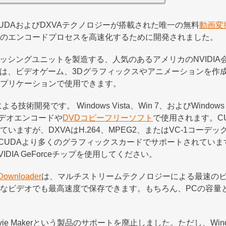
rterは、CUDAおよびDXVAテクノロジーが搭載された唯一の無料
動画変
のエンコードプロセスを高速化するために開発されました。
セッシングユニットを製造する、人気のあるアメリカのNVIDI
ーは、ビデオゲーム、3Dグラフィックスやアニメーションを作成
プリケーションで使用できます。
ationによる技術開発です。 Windows Vista、Win 7、およびWi
ビデオエンコードや
DVDコピーフリーソフト
で使用されます。C
いますが、DXVAはH.264、MPEG2、またはVC-1コーデ
はCUDAより多くのグラフィックスカードでサポートされてい
DIA GeForceチップを使用してください。
 Downloader
は、マルチストリームテクノロジーによる最速の
なビデオでも最高速度で保存できます。もちろん、PCの容量
ovie Makerという製品のサポートを廃止しました。ただし、Wind