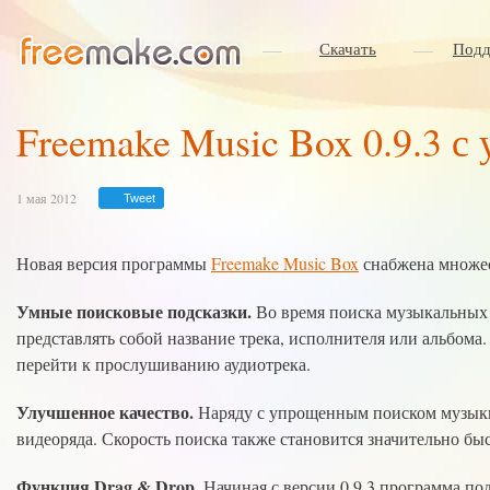
Скачать
Подд
Freemake Music Box 0.9.3 
1 мая 2012
Tweet
Новая версия программы
Freemake Music Box
снабжена множе
Умные поисковые подсказки.
Во время поиска музыкальных 
представлять собой название трека, исполнителя или альбома
перейти к прослушиванию аудиотрека.
Улучшенное качество.
Наряду с упрощенным поиском музыки 
видеоряда. Скорость поиска также становится значительно быс
Функция Drag & Drop.
Начиная с версии 0.9.3 программа по