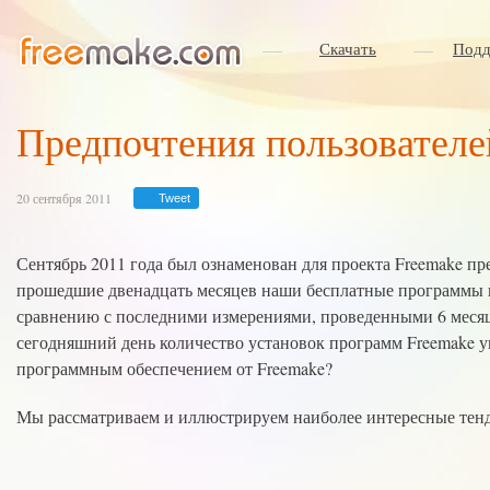
Скачать
Подд
Предпочтения пользовате
20 сентября 2011
Tweet
Сентябрь 2011 года был ознаменован для проекта Freemake п
прошедшие двенадцать месяцев наши бесплатные программы на
сравнению с последними измерениями, проведенными 6 месяце
сегодняшний день количество установок программ Freemake ув
программным обеспечением от Freemake?
Мы рассматриваем и иллюстрируем наиболее интересные тен