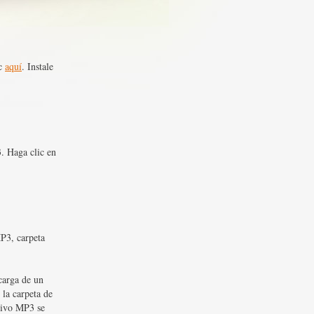
ic
aquí
. Instale
. Haga clic en
MP3, carpeta
carga de un
 la carpeta de
chivo MP3 se