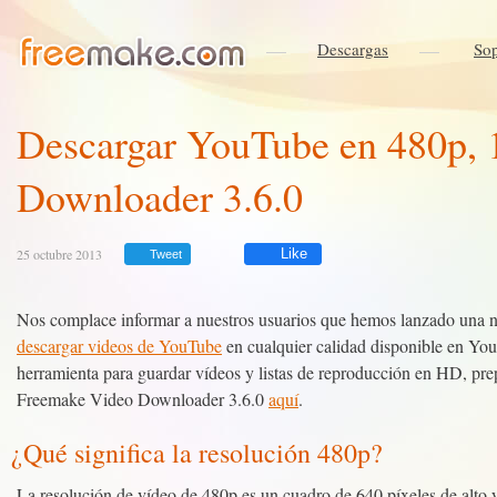
Descargas
Sop
Descargar YouTube en 480p, 
Downloader 3.6.0
25 octubre 2013
Like
Tweet
Nos complace informar a nuestros usuarios que hemos lanzado una 
descargar videos de YouTube
en cualquier calidad disponible en You
herramienta para guardar vídeos y listas de reproducción en HD, prep
Freemake Video Downloader 3.6.0
aquí
.
¿Qué significa la resolución 480p?
La resolución de vídeo de 480p es un cuadro de 640 píxeles de alto 