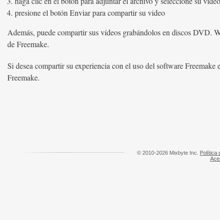
haga clic en el botón para adjuntar el archivo y seleccione su video
presione el botón Enviar para compartir su video
Además, puede compartir sus vídeos grabándolos en discos DVD. Wi
de Freemake.
Si desea compartir su experiencia con el uso del software Freemake
Freemake.
© 2010-2026 Mixbyte Inc.
Política
Ace