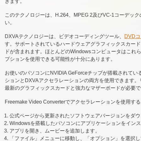
きます。
このテクノロジーは、H.264、MPEG 2及びVC-1コー
い。
DXVAテクノロジーは、ビデオコーディングツール、
DVD
す。サポートされているハードウェアグラフィックスカードには、ATI 
ドが含まれます。ほとんどのWindowsコンピュータはこれ
プションを使用できる可能性が十分にあります。
お使いのパソコンにNVIDIA GeForceチップが搭載さ
ションとDXVAアクセラレーションの両方を使用できます
最新のグラフィックスカードと強力なマザーボードが必要で
Freemake Video Converterでアクセラレーション
公式ページから更新されたソフトウェアバージョンをダウ
Windowsを搭載したパソコンにアプリケーションをイン
アプリを開き、ムービーを追加します。
「ファイル」メニューに移動し、「オプション」を選択し