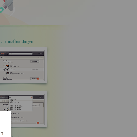
Schermafbeeldingen
on