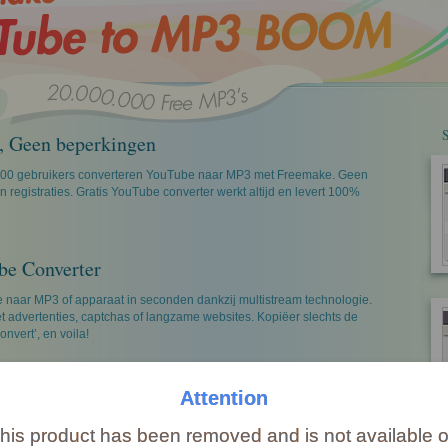
g, Geen beperkingen
00 gebruikers converteren YouTube naar MP3 met Freemake. Geen
registraties. Gratis YouTube converter werkt altijd en levert 100%
be Converter
naar MP3 of apparaat in seconden dankzij multistream technologie.
 met advertenties, captchas of langzame websites. Kopiëer slechts de
onvert’, en voila!
r MP3, MP4, AVI, WMV, 3GP
Attention
 naar de meest populaire formaten: MP3, MP4, AVI, WMV, MKV, 3GP.
his product has been removed and is not available 
 zal YouTube opslaan zoals je zelf wenst.