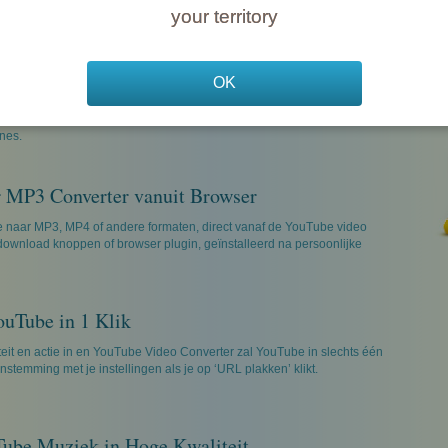
your territory
 iPad, iPhone, iPod, Android, PSP
OK
ect naar iPod, iPhone, iPad, PSP, PS3, Android apparaten. Freemake
aakt YouTube video gereed om op je apparaat te bekijken. Directe
nes.
 MP3 Converter vanuit Browser
 naar MP3, MP4 of andere formaten, direct vanaf de YouTube video
download knoppen of browser plugin, geïnstalleerd na persoonlijke
ouTube in 1 Klik
teit en actie in en YouTube Video Converter zal YouTube in slechts één
enstemming met je instellingen als je op ‘URL plakken’ klikt.
Tube Muziek in Hoge Kwaliteit