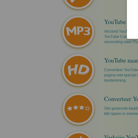
YouTube naar
Verzend YouTube dir
YouTube Converter m
verzending naar iTu
YouTube naar
Converteer YouTube
pagina met special 
toestemming.
Converteer Y
Stel gewenste kwali
klik rippen in overe
Verkrijg You