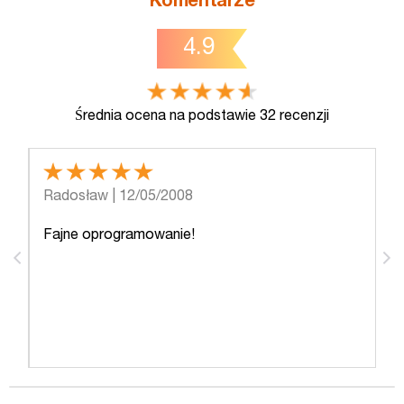
Komentarze
4.9
Średnia ocena na podstawie 32 recenzji
5
5
Radosław
| 12/05/2008
L
Fajne oprogramowanie!
My
ry
ni