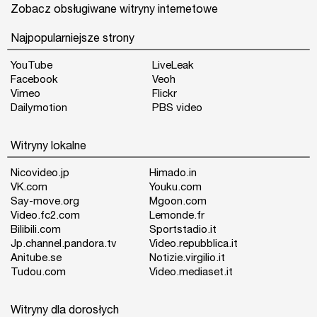
Zobacz obsługiwane witryny internetowe
Najpopularniejsze strony
YouTube
LiveLeak
Facebook
Veoh
Vimeo
Flickr
Dailymotion
PBS video
Witryny lokalne
Nicovideo.jp
Himado.in
VK.com
Youku.com
Say-move.org
Mgoon.com
Video.fc2.com
Lemonde.fr
Bilibili.com
Sportstadio.it
Jp.channel.pandora.tv
Video.repubblica.it
Anitube.se
Notizie.virgilio.it
Tudou.com
Video.mediaset.it
Witryny dla dorosłych