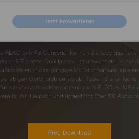
Jetzt konvertieren
e FLAC to MP3 Converter können Sie jede qualitativ
ei in MP3 ohne Qualitätsverlust umwandeln. Konvert
udiodateien in das gängige MP3-Format und spielen 
beliebigen Gerät problemlos ab. Testen Sie einfache
für die verlustfreie Konvertierung von FLAC zu MP3 je
are ist auf Deutsch und unterstützt über 50 Audiofo
Free Download