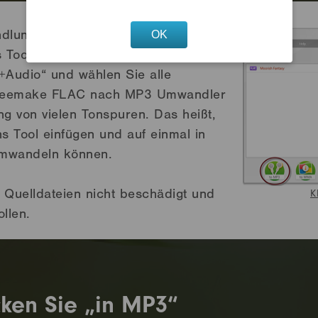
OK
lung von FLAC zu MP3 zu starten,
s Tool per Drag-and-Drop. Alternativ
„+Audio“ und wählen Sie alle
reemake FLAC nach MP3 Umwandler
ng von vielen Tonspuren. Das heißt,
s Tool einfügen und auf einmal in
umwandeln können.
e Quelldateien nicht beschädigt und
K
llen.
cken Sie „in MP3“