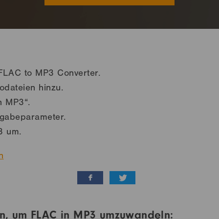
 FLAC to MP3 Converter.
dateien hinzu.
n MP3“.
sgabeparameter.
3 um.
n
ten, um FLAC in MP3 umzuwandeln: