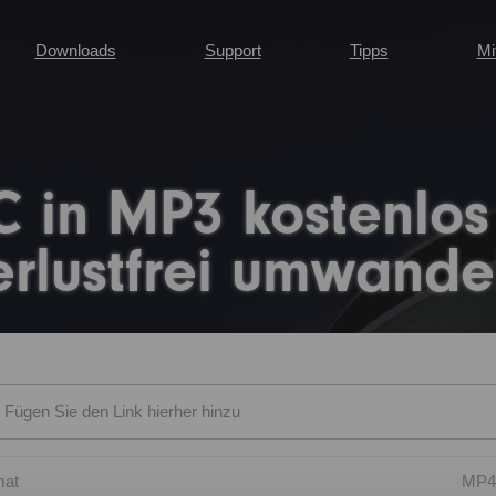
Downloads
Support
Tipps
Mi
C in MP3 kostenlos
erlustfrei umwande
mat
MP4