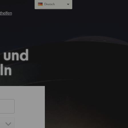
Deutsch
thelfen
 und
ln