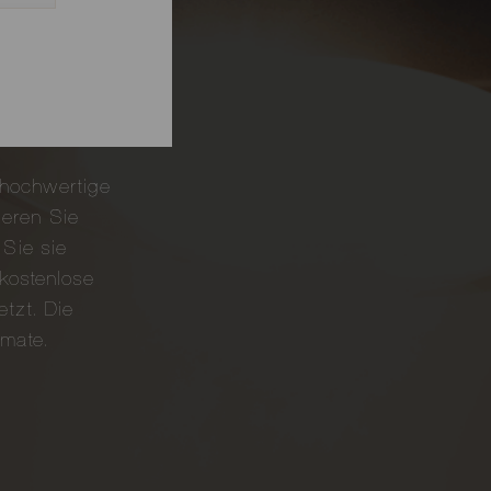
 hochwertige
ieren Sie
Sie sie
 kostenlose
tzt. Die
rmate.