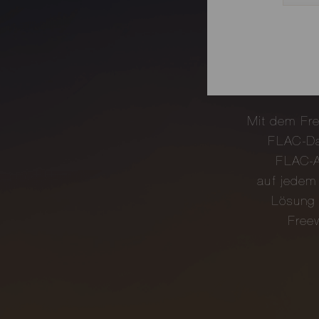
Mit dem Fre
FLAC-Dat
FLAC-A
auf jedem 
Lösung 
Freew