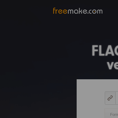
FLA
v
For