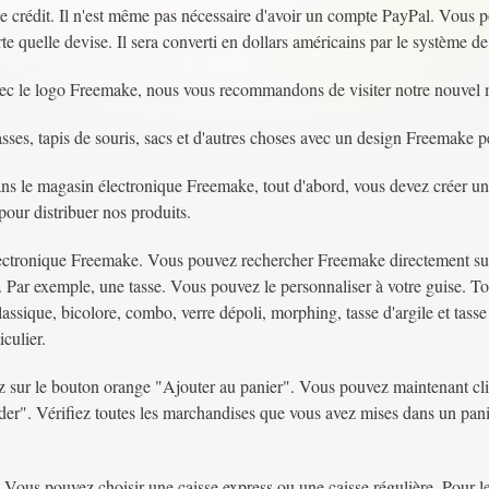
e crédit. Il n'est même pas nécessaire d'avoir un compte PayPal. Vous po
te quelle devise. Il sera converti en dollars américains par le système d
vec le logo Freemake, nous vous recommandons de visiter notre nouvel 
asses, tapis de souris, sacs et d'autres choses avec un design Freemake p
 le magasin électronique Freemake, tout d'abord, vous devez créer un
pour distribuer nos produits.
ectronique Freemake. Vous pouvez rechercher Freemake directement su
Par exemple, une tasse. Vous pouvez le personnaliser à votre guise. Tout
classique, bicolore, combo, verre dépoli, morphing, tasse d'argile et tass
iculier.
uez sur le bouton orange "Ajouter au panier". Vous pouvez maintenant cl
r". Vérifiez toutes les marchandises que vous avez mises dans un pani
 Vous pouvez choisir une caisse express ou une caisse régulière. Pour l