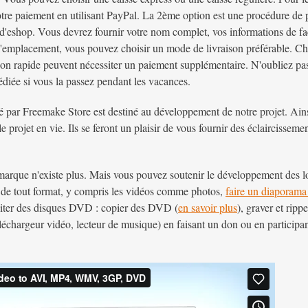
otre paiement en utilisant PayPal. La 2ème option est une procédure d
 d'eshop. Vous devrez fournir votre nom complet, vos informations de fact
l'emplacement, vous pouvez choisir un mode de livraison préférable. Ch
aison rapide peuvent nécessiter un paiement supplémentaire. N'oubliez 
édiée si vous la passez pendant les vacances.
cté par Freemake Store est destiné au développement de notre projet. Ai
e projet en vie. Ils se feront un plaisir de vous fournir des éclaircissem
arque n'existe plus. Mais vous pouvez soutenir le développement des l
 de tout format, y compris les vidéos comme photos,
faire un diaporama
aiter des disques DVD : copier des DVD (
en savoir plus
), graver et ripp
léchargeur vidéo, lecteur de musique) en faisant un don ou en particip