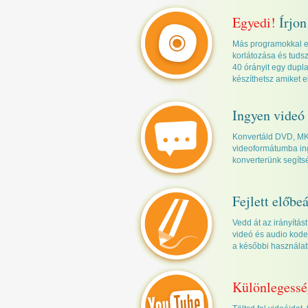
Egyedi!
Írjon
Más programokkal el
korlátozása és tudsz
40 órányit egy dupl
készíthetsz amiket 
Ingyen videó 
Konvertáld DVD, MKV
videoformátumba in
konverterünk segíts
Fejlett előbeá
Vedd át az irányítás
videó és audio kodek
a későbbi használat
Különlegessé