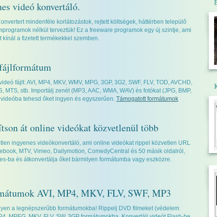
es videó konvertáló.
vertert mindenféle korlátozástok, rejtett költségek, háttérben települő
programok nélkül terveztük! Ez a freeware programok egy új szintje, ami
t kínál a fizetett termékekkel szemben.
 fájlformátum
videó fájlt: AVI, MP4, MKV, WMV, MPG, 3GP, 3G2, SWF, FLV, TOD, AVCHD,
, MTS, stb. Importálj zenét (MP3, AAC, WMA, WAV) és fotókat (JPG, BMP,
 videóba tehesd őket ingyen és egyszerűen.
Támogatott formátumok
tson át online videókat közvetlenül több
len ingyenes videókonvertáló, ami online videókat rippel közvetlen URL
book, MTV, Vimeo, Dailymotion, ComedyCentral és 50 másik oldalról,
unes-ba és átkonvertálja őket bármilyen formátumba vagy eszközre.
rmátumok AVI, MP4, MKV, FLV, SWF, MP3
ngyen a legnépszerűbb formátumokba! Rippelj DVD filmeket (védelem
P4, MPEG, MKV, FLV, SW, 3GP formátumokba. Konvertálj videót Flash-be