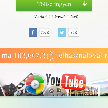
Töltse ingyen
verziótörténet
Verzió 6.0.1 (
)
702K
35K
e ma
felhasználóval 
,
,
1
0
3
6
6
7
3
1
0