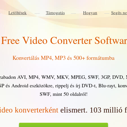
Letöltések
Támogatás
Hogyan
Segíts n
Free Video Converter Softwa
Konvertálás MP4, MP3 és 500+ formátumba
t szabadon AVI, MP4, WMV, MKV, MPEG, SWF, 3GP, DVD,
SP és Android eszközökre, rippelj és írj DVD-t, Blu-rayt, kon
SWF, mint 50 oldalról!
ideo konverterként
elismert. 103 millió f