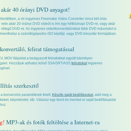
 akár 40 órányi DVD anyagot!
lentétben, a mi ingyenes Freemake Video Converter nincs két órás
 vele akár 20 órányi DVD videót is írni egy hétköznapi DVD-re, vagy akár
a rétegű DVD-re. Az ingyenes videókonvertálónkkal több DVD másolatot is
elmenthetsz a számítógépedre ISO képfájl, vagy DVD könyvtár formájában.
konvertáló, felirat támogatással
, MOV fáljaidat a beágyazott feliratokkal együtt bármilyen
gyen. Hozzájuk adhatsz külső SSA/SRT/ASS
feliratokat
ingyenes
égével.
llítás szerkesztő
t a konverziós paraméterek felett.
Készíts saját beállításokat
, add meg a
eket, képméretet, stb. Válassz egy ikont és mentsd el saját beállításaidat
hoz.
g!
MP3-ak és fotók feltöltése a Internet-ra