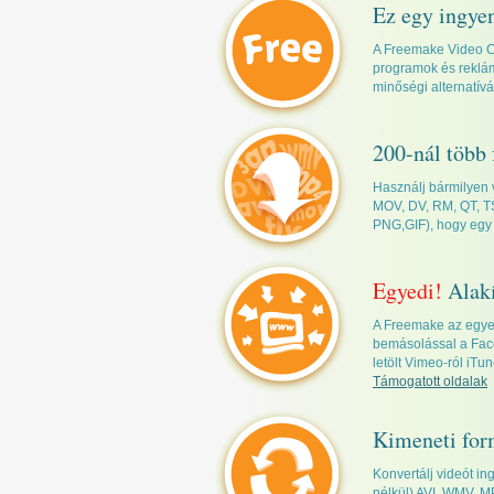
Ez egy ingyen
A Freemake Video Con
programok és reklám
minőségi alternatívá
200-nál több
Használj bármilyen 
MOV, DV, RM, QT, TS
PNG,GIF), hogy egy
Egyedi!
Alakí
A Freemake az egyet
bemásolással a Face
letölt Vimeo-ról iT
Támogatott oldalak
Kimeneti fo
Konvertálj videót i
nélkül) AVI, WMV, M