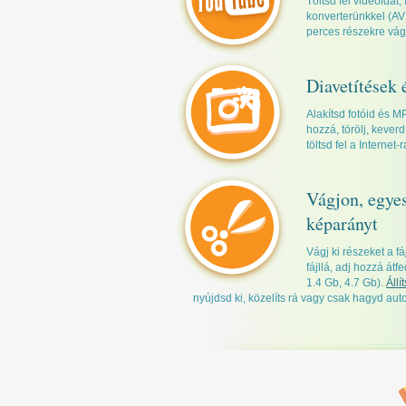
Töltsd fel videóidat
konverterünkkel (AV
perces részekre vágj
Diavetítések 
Alakítsd fotóid és M
hozzá, törölj, kever
töltsd fel a Internet-
Vágjon, egyesí
képarányt
Vágj ki részeket a f
fájllá, adj hozzá átf
1.4 Gb, 4.7 Gb).
Állí
nyújdsd ki, közelíts rá vagy csak hagyd au