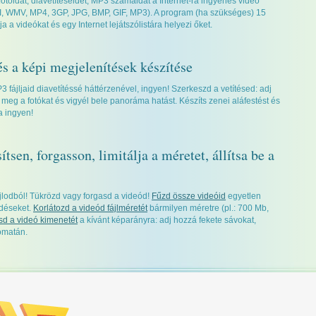
, fotóidat, diavetítéseidet, MP3 számaidat a Internet-ra ingyenes videó
I, WMV, MP4, 3GP, JPG, BMP, GIF, MP3). A program (ha szükséges) 15
a a videókat és egy Internet lejátszólistára helyezi őket.
és a képi megjelenítések készítése
P3 fájljaid diavetítéssé háttérzenével, ingyen! Szerkeszd a vetítésed: adj
d meg a fotókat és vigyél bele panoráma hatást. Készíts zenei aláfestést és
ra ingyen!
tsen, forgasson, limitálja a méretet, állítsa be a
ájlodból! Tükrözd vagy forgasd a videód!
Fűzd össze videóid
egyetlen
edéseket.
Korlátozd a videód fájlméretét
bármilyen méretre (pl.: 700 Mb,
tsd a videó kimenetét
a kívánt képarányra: adj hozzá fekete sávokat,
tomatán.