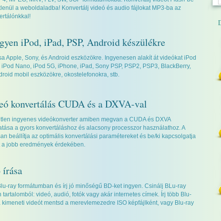
lenül a weboldaladba! Konvertálj videó és audio fájlokat MP3-ba az
rtálónkkal!
D
ngyen iPod, iPad, PSP, Android készülékre
sa Apple, Sony, és Android eszközökre. Ingyenesen alakít át videókat iPod
, iPod Nano, iPod 5G, iPhone, iPad, Sony PSP, PSP2, PSP3, BlackBerry,
roid mobil eszközökre, okostelefonokra, stb.
eó konvertálás CUDA és a DXVA-val
tlen ingyenes videókonverter amiben megvan a CUDA és DXVA
tása a gyors konvertáláshoz és alacsony processzor használathoz. A
an beállítja az optimális konvertálási paramétereket és be/ki kapcsolgatja
 a jobb eredmények érdekében.
 írása
Blu-ray formátumban és írj jó minőségű BD-ket ingyen. Csinálj BLu-ray
tartalomból: videó, audió, fotók vagy akár internetes címek. Írj több Blu-
 a kimeneti videót mentsd a merevlemezedre ISO képfájlként, vagy Blu-ray