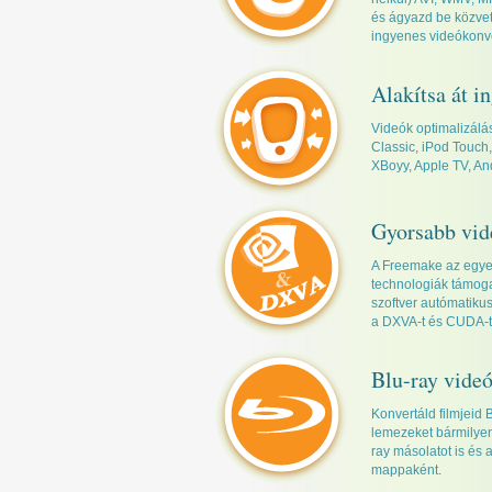
és ágyazd be közvet
ingyenes videókonve
Alakítsa át i
Videók optimalizálá
Classic, iPod Touch
XBoyy, Apple TV, And
Gyorsabb vid
A Freemake az egye
technologiák támoga
szoftver autómatikus
a DXVA-t és CUDA-t
Blu-ray videó
Konvertáld filmjeid 
lemezeket bármilyen 
ray másolatot is és
mappaként.