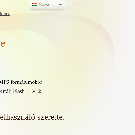
Magyar
ekünk
re
 MP3 formátumokba
vertálj Flash FLV &
elhasználó szerette.