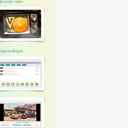
Bevezető videó
Képernyőképek