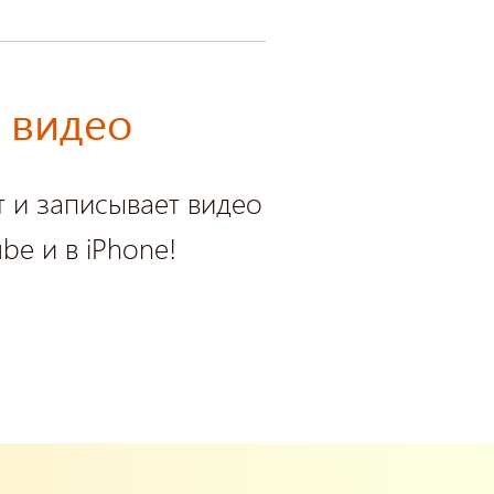
 видео
т и записывает видео
be и в iPhone!