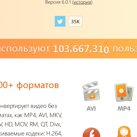
Версия 6.0.1 (
история
)
35K
,
,
используют
поль
1
0
3
6
6
7
3
1
0
500+ форматов
онвертирует видео без
атах, как MP4, AVI, MKV,
, HD, MOV, RM, QT, Divx,
рживаемые кодеки: H.264,