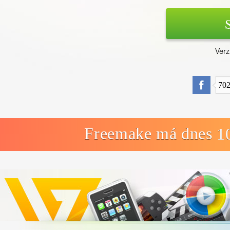
Verz
70
Freemake má dnes
1