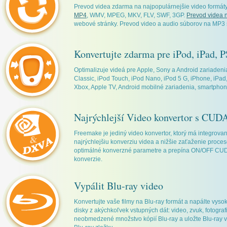
Prevod videa zdarma na najpopulárnejšie video formáty
MP4
, WMV, MPEG, MKV, FLV, SWF, 3GP.
Prevod videa 
webové stránky. Prevod video a audio súborov na MP3 
Konvertujte zdarma pre iPod, iPad, 
Optimalizuje videá pre Apple, Sony a Android zariadeni
Classic, iPod Touch, iPod Nano, iPod 5 G, iPhone, iPad
Xbox, Apple TV, Android mobilné zariadenia, smartphon
Najrýchlejší Video konvertor s CU
Freemake je jediný video konvertor, ktorý má integrov
najrýchlejšiu konverziu videa a nižšie zaťaženie proce
optimálné konverzné parametre a prepína ON/OFF CUD
konverzie.
Vypálit Blu-ray video
Konvertujte vaše filmy na Blu-ray formát a napálte vyso
disky z akýchkoľvek vstupných dát: video, zvuk, fotogra
neobmedzené množstvo kópií Blu-ray a uložte Blu-ray 