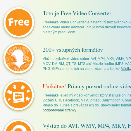
Toto je Free Video Converter
Freemake Video Converter je navrhnutý bez akéhokoľv
sneakware alebo adware! Toto je nová úroveň freeware, 
plateným produktom.
200+ vstupných formátov
Vložte akýkoľvek video súbor: AVI, MP4, MKV, WMV, M
MOV, DV, RM, QT, TS, MTS atď. Vložte hudbu (MP3, AAC
PNG, GIF)a zmente ich na video zdarma a ľahko!
Všetk
Unikátne!
Priamy prevod online vide
Freemake je jediný video konvertor, ktorý sťahuje onli
vložení URL Facebook, MTV, Vimeo, Dailymotion, Comed
Vimeo do iTunes a prevádza ich do ľubovoľného formá
podporované stránky
Výstup do AVI, WMV, MP4, MKV, F