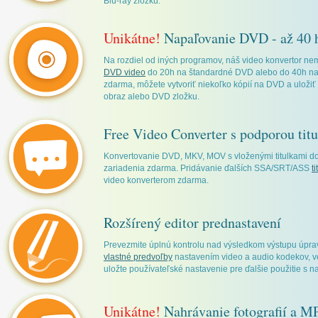
Blu-ray zložku.
Unikátne!
Napaľovanie DVD - až 40 
Na rozdiel od iných programov, náš video konvertor ne
DVD video
do 20h na štandardné DVD alebo do 40h na
zdarma, môžete vytvoriť niekoľko kópií na DVD a uloži
obraz alebo DVD zložku.
Free Video Converter s podporou tit
Konvertovanie DVD, MKV, MOV s vloženými titulkami d
zariadenia zdarma. Pridávanie ďalších SSA/SRT/ASS
t
video konverterom zdarma.
Rozšírený editor prednastavení
Prevezmite úplnú kontrolu nad výsledkom výstupu úpra
vlastné predvoľby
nastavením video a audio kodekov, ve
uložte používateľské nastavenie pre ďalšie použitie s 
Unikátne!
Nahrávanie fotografií a MP