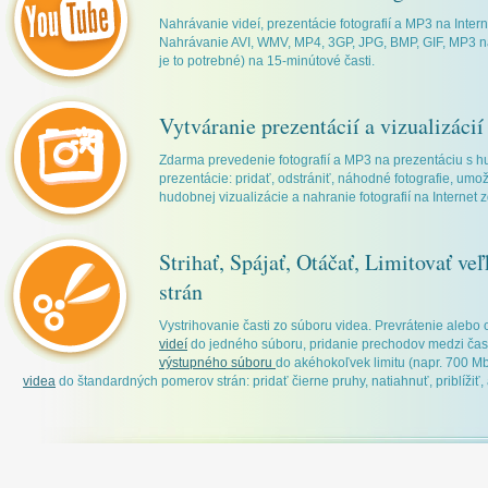
Nahrávanie videí, prezentácie fotografií a MP3 na Inte
Nahrávanie AVI, WMV, MP4, 3GP, JPG, BMP, GIF, MP3 na
je to potrebné) na 15-minútové časti.
Vytváranie prezentácií a vizualizácií
Zdarma prevedenie fotografií a MP3 na prezentáciu s 
prezentácie: pridať, odstrániť, náhodné fotografie, umo
hudobnej vizualizácie a nahranie fotografií na Internet 
Strihať, Spájať, Otáčať, Limitovať ve
strán
Vystrihovanie časti zo súboru videa. Prevrátenie alebo 
videí
do jedného súboru, pridanie prechodov medzi ča
výstupného súboru
do akéhokoľvek limitu (napr. 700 Mb
videa
do štandardných pomerov strán: pridať čierne pruhy, natiahnuť, priblížiť