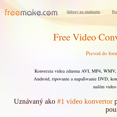
Súbory na stiahnutie
Po
Free Video Conv
Prevod do for
Konverzia videa zdarma AVI, MP4, WMV,
Android, ripovanie a napaľovanie DVD, ko
naším video
Uznávaný ako
#1 video konvertor
p
pou