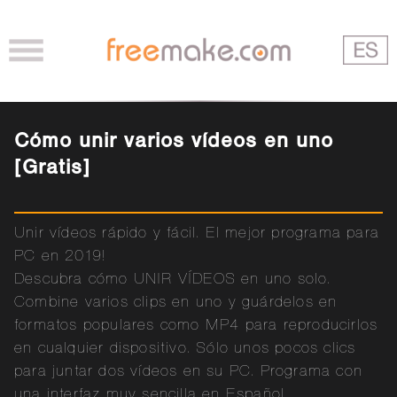
Cómo unir varios vídeos en uno
[Gratis]
Unir vídeos rápido y fácil. El mejor programa para
PC en 2019!
Descubra cómo UNIR VÍDEOS en uno solo.
Combine varios clips en uno y guárdelos en
formatos populares como MP4 para reproducirlos
en cualquier dispositivo. Sólo unos pocos clics
para juntar dos vídeos en su PC. Programa con
una interfaz muy sencilla en Español.