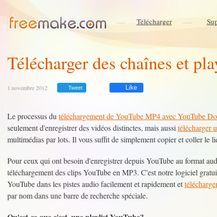
Télécharger
Sup
Télécharger des chaînes et pl
1 novembre 2012
Like
Tweet
Le processus du
téléchargement de YouTube MP4 avec YouTube Do
seulement d'enregistrer des vidéos distinctes, mais aussi
télécharger 
multimédias par lots. Il vous suffit de simplement copier et coller le 
Pour ceux qui ont besoin d'enregistrer depuis YouTube au format aud
téléchargement des clips YouTube en MP3. C'est notre logiciel gratu
YouTube dans les pistes audio facilement et rapidement et
télécharge
par nom dans une barre de recherche spéciale.
Qu'est-ce que c'est, une playlist YouTube?