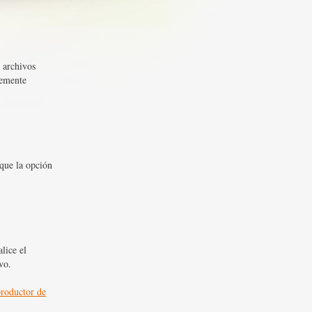
 archivos
lemente
rque la opción
lice el
vo.
productor de