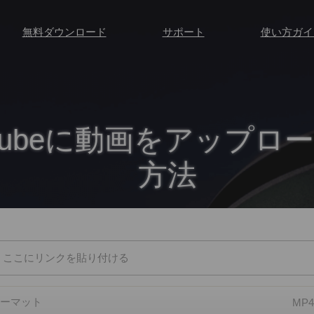
無料ダウンロード
サポート
使い方ガイ
uTubeに動画をアップロ
方法
ーマット
MP4