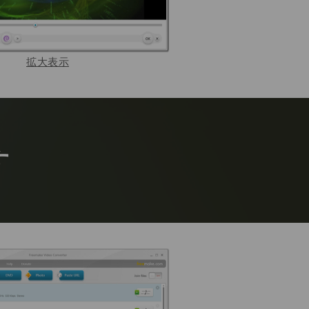
拡大表示
す