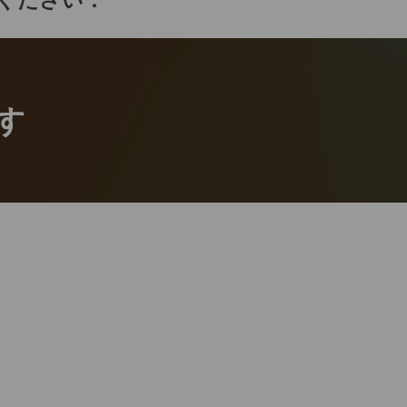
てください：
す