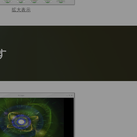
拡大表示
す