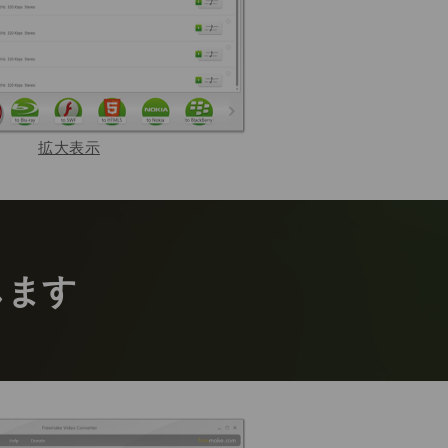
拡大表示
します